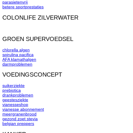
parasietenvrij
betere sportprestaties
COLONLIFE ZILVERWATER
GROEN SUPERVOEDSEL
chlorella algen
spirulina pacifica
AFA klamathalgen
darmproblemen
VOEDINGSCONCEPT
suikerziekte
prebiotica
drankproblemen
geestesziekte
vianesseshop
vianesse abonnement
meergranenbrood
gezond zoet stevia
belgian preppers