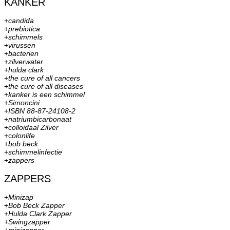
KANKER
+
candida
+
prebiotica
+
schimmels
+
virussen
+
bacterien
+
zilverwater
+
hulda clark
+
the cure of all cancers
+
the cure of all diseases
+
kanker is een schimmel
+
Simoncini
+
ISBN 88-87-24108-2
+
natriumbicarbonaat
+
colloidaal Zilver
+c
olonlife
+
bob beck
+
schimmelinfectie
+
zappers
ZAPPERS
+
Minizap
+
Bob Beck Zapper
+
Hulda Clark Zapper
+
Swingzapper