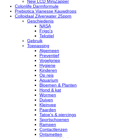
New LCD MiniZapper
Colonlife Darmformule
Prebiotica Vianesse Kauwdrops
Colloidaal Zilverwater 25ppm
Geschiedenis
NASA
Frigo's
Tekstiel
Gebruik
Toepassing
Algemeen
Preventief
Vogelgriep
Hygiene
Kinderen
Op reis
Aquarium
Bloemen & Planten
Hond & kat
Wormen
Duiven
Kleinvee
Paarden
Tatoe's & piercings
Sportschoenen
Rampen
Contactlenzen
Ontsmetten