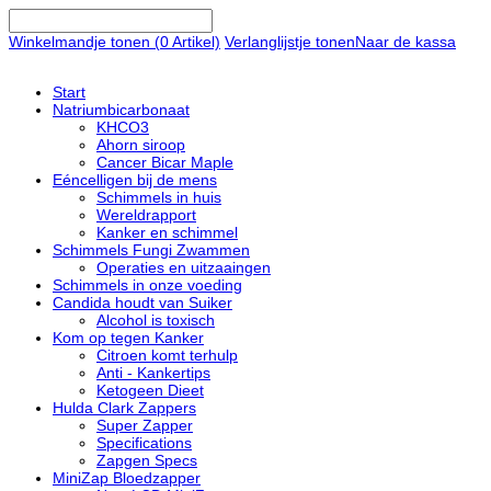
Winkelmandje tonen (
0
Artikel)
Verlanglijstje tonen
Naar de kassa
Start
Natriumbicarbonaat
KHCO3
Ahorn siroop
Cancer Bicar Maple
Eéncelligen bij de mens
Schimmels in huis
Wereldrapport
Kanker en schimmel
Schimmels Fungi Zwammen
Operaties en uitzaaingen
Schimmels in onze voeding
Candida houdt van Suiker
Alcohol is toxisch
Kom op tegen Kanker
Citroen komt terhulp
Anti - Kankertips
Ketogeen Dieet
Hulda Clark Zappers
Super Zapper
Specifications
Zapgen Specs
MiniZap Bloedzapper