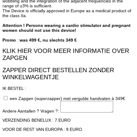
wobbling and the integration of the adjacent frequencies in the
range of ±3% is sufficient.
The Device is officially approved in Europe as a medical product of
the class IIa.
Attention !
Persons wearing a cardio stimulator and pregnant
women should not use this device!
Promo
:
was 499 €, nu slechts 349 €
KLIK HIER VOOR MEER INFORMATIE OVER
ZAPGEN
ZAPPER DIRECT BESTELLEN ZONDER
WINKELWAGENTJE
IK BESTEL :
een Zapgen (superzapper) met vergulde handvaten à 349€
Andere Aantallen ? Vragen ?:
VERZENDING BENELUX : 7 EURO
VOOR DE REST VAN EUROPA : 9 EURO.