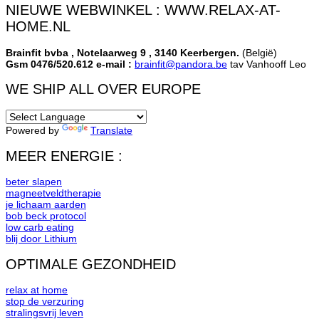
NIEUWE WEBWINKEL : WWW.RELAX-AT-
HOME.NL
Brainfit bvba , Notelaarweg 9 , 3140 Keerbergen.
(België)
Gsm 0476/520.612 e-mail :
brainfit@pandora.be
tav Vanhooff Leo
WE SHIP ALL OVER EUROPE
Powered by
Translate
MEER ENERGIE :
beter slapen
magneetveldtherapie
je lichaam aarden
bob beck protocol
low carb eating
blij door Lithium
OPTIMALE GEZONDHEID
relax at home
stop de verzuring
stralingsvrij leven